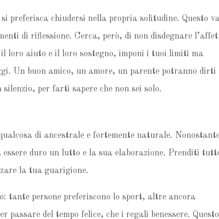
si preferisca chiudersi nella propria solitudine. Questo v
menti di riflessione. Cerca, però, di non disdegnare l’affet
l loro aiuto e il loro sostegno, imponi i tuoi limiti ma
aggi. Un buon amico, un amore, un parente potranno dirti 
 silenzio, per farti sapere che non sei solo.
è qualcosa di ancestrale e fortemente naturale. Nonostant
ssere duro un lutto e la sua elaborazione. Prenditi tutto
rzare la tua guarigione.
o: tante persone preferiscono lo sport, altre ancora
 passare del tempo felice, che i regali benessere. Questo