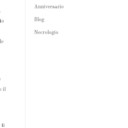
Anniversario
a
Blog
to
Necrologio
le
e
 il
 ti