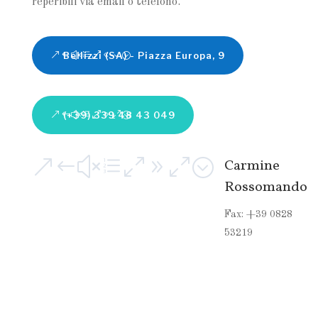
reperibili via email o telefono.
Bellizzi (SA) - Piazza Europa, 9
(+39) 339 48 43 049
&#xe090;
Carmine
Rossomando
Fax: +39 0828
53219